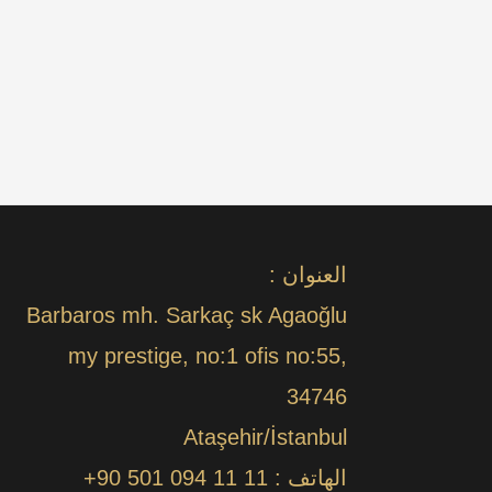
العنوان :
Barbaros mh. Sarkaç sk Agaoğlu
my prestige, no:1 ofis no:55,
34746
Ataşehir/İstanbul
الهاتف :
+90 501 094 11 11