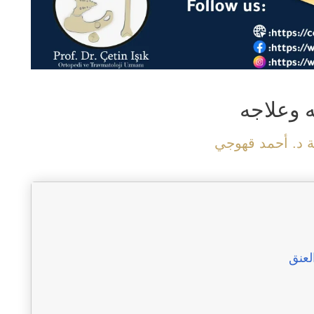
ه وعلاجه
د. أحمد قهوجي
لعنق