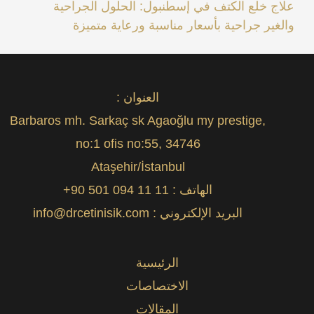
علاج خلع الكتف في إسطنبول: الحلول الجراحية
والغير جراحية بأسعار مناسبة ورعاية متميزة
العنوان :
Barbaros mh. Sarkaç sk Agaoğlu my prestige,
no:1 ofis no:55, 34746
Ataşehir/İstanbul
الهاتف :
+90 501 094 11 11
البريد الإلكتروني :
info@drcetinisik.com
الرئيسية
الاختصاصات
المقالات