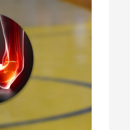
لألم
المفصل
المزمن