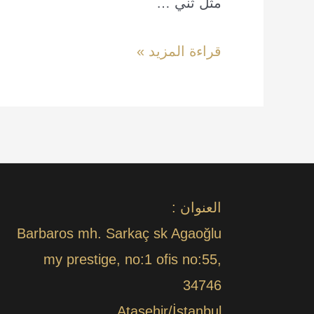
مثل ثني …
علاج
قراءة المزيد »
التواء
الكاحل
العنوان :
Barbaros mh. Sarkaç sk Agaoğlu
my prestige, no:1 ofis no:55,
34746
Ataşehir/İstanbul