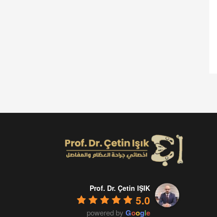
Prof. Dr. Çetin IŞIK
5.0
powered by
G
o
o
g
l
e