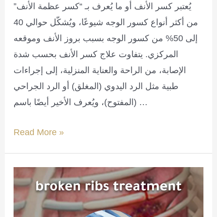
يُعتبر كسر الأنف أو ما يُعرف بـ “كسر عظمة الأنف”
من أكثر أنواع كسور الوجه شيوعًا، ويُشكّل حوالي 40
إلى 50% من كسور الوجه بسبب بروز الأنف وموقعه
المركزي. يتفاوت علاج كسر الأنف بحسب شدة
الإصابة، من الراحة والعناية المنزلية، إلى إجراءات
طبية مثل الرد اليدوي (المغلق) أو الرد الجراحي
(المفتوح)، ويُعرف الأخير أيضًا باسم …
Nose
Read More »
fracture
treatment:
manual
and
surgical