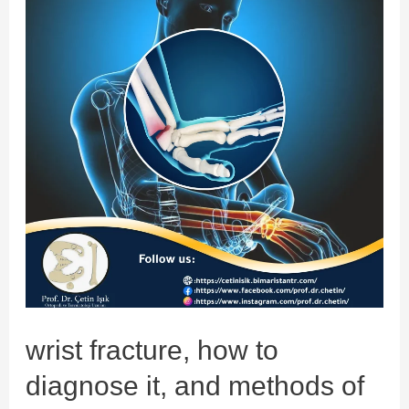
conservative
or
surgical
treatment
wrist fracture, how to
diagnose it, and methods of