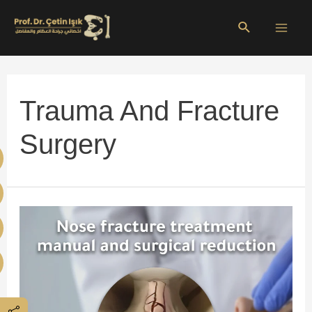
Skip
Search
to
Mai
content
Men
Trauma And Fracture
Surgery