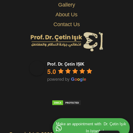
Gallery
About Us
Contact Us
Prof. Dr. Çetin IŞIK
5.0
powered by
G
o
o
g
l
e
Make an appointment with  Dr. Çetin Işık
In Istanbul