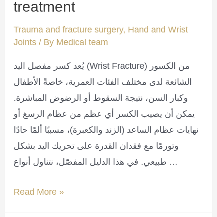
treatment
Trauma and fracture surgery
,
Hand and Wrist
Joints
/ By
Medical team
يُعد كسر مفصل اليد (Wrist Fracture) من الكسور
الشائعة لدى مختلف الفئات العمرية، خاصةً الأطفال
وكبار السن، نتيجة السقوط أو الرضوض المباشرة.
يمكن أن يصيب الكسر أي عظم من عظام الرسغ أو
نهايات عظام الساعد (الزند والكعبرة)، مسببًا ألمًا حادًا
وتورمًا مع فقدان القدرة على تحريك اليد بشكل
طبيعي. في هذا الدليل المفصّل، نتناول أنواع …
wrist
Read More »
fracture,