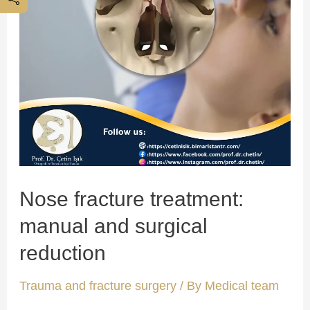
Nose fracture treatment:
manual and surgical
reduction
Trauma and fracture surgery
/ By
Medical team