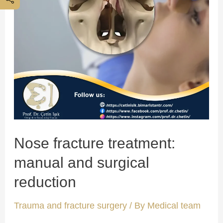
Nose fracture treatment:
manual and surgical
reduction
Trauma and fracture surgery
/ By
Medical team