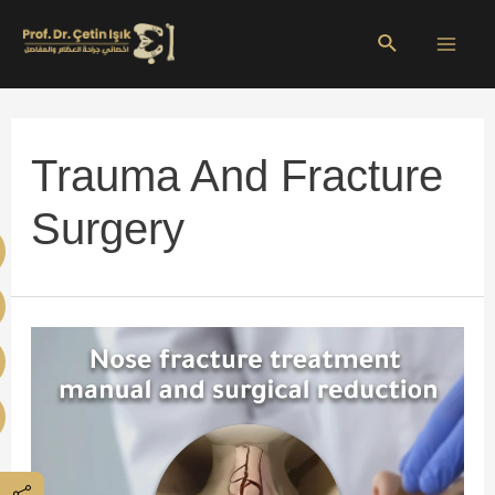
Skip
Search
to
Mai
content
Men
Trauma And Fracture
Surgery