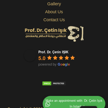
Gallery
About Us
Contact Us
Prof. Dr. Çetin IŞIK
5.0
powered by
G
o
o
g
l
e
Make an appointment with  Dr. Çetin Işık
In Istanbul