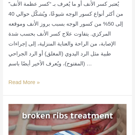
يُعتبر كسر الأنف أو ما يُعرف بـ “كسر عظمة الأنف”
من أكثر أنواع كسور الوجه شيوعًا، ويُشكّل حوالي 40
إلى 50% من كسور الوجه بسبب بروز الأنف وموقعه
المركزي. يتفاوت علاج كسر الأنف بحسب شدة
الإصابة، من الراحة والعناية المنزلية، إلى إجراءات
طبية مثل الرد اليدوي (المغلق) أو الرد الجراحي
(المفتوح)، ويُعرف الأخير أيضًا باسم …
Nose
Read More »
fracture
treatment:
manual
and
surgical