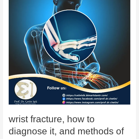
conservative
or
surgical
treatment
wrist fracture, how to
diagnose it, and methods of