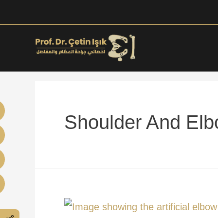
Skip
to
content
Shoulder And Elb