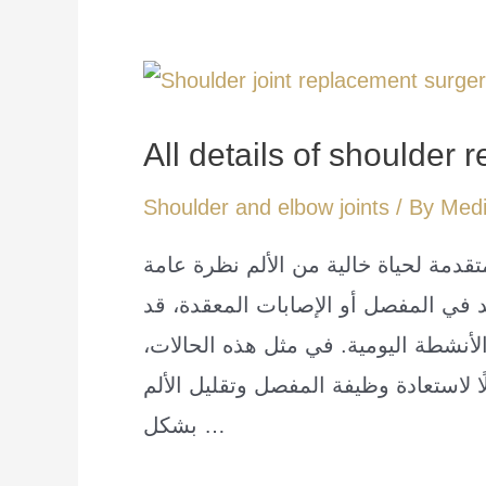
في
إسطنبول:
علاج
دقيق
All details of shoulder
بأقل
Shoulder and elbow joints
/ By
Medi
تدخل
دمة لحياة خالية من الألم نظرة عامة
جراحي
د في المفصل أو الإصابات المعقدة، قد
أنشطة اليومية. في مثل هذه الحالات،
لًا لاستعادة وظيفة المفصل وتقليل الألم
بشكل …