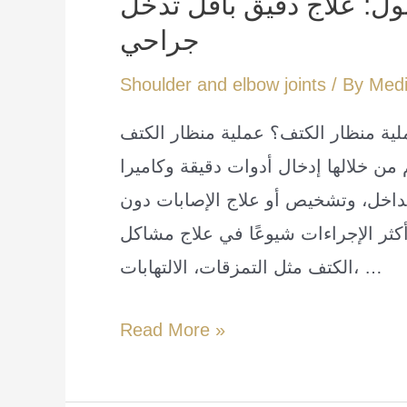
ل: علاج دقيق بأقل تدخل
جراحي
Shoulder and elbow joints
/ By
Medi
ار الكتف؟ عملية منظار الكتف (Shoulder Arthroscopy) هي تقنية
من خلالها إدخال أدوات دقيقة وكاميرا
اخل، وتشخيص أو علاج الإصابات دون
أكثر الإجراءات شيوعًا في علاج مشاكل
الكتف مثل التمزقات، الالتهابات، …
عملية
Read More »
منظار
الكتف