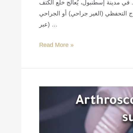
في مدينة إسطنبول، يُعالج خلع الكتف
ج التحفظي (الغير جراحي) أو الجراحي
(عبر …
علاج
Read More »
خلع
الكتف
في
إسطنبول:
الحلول
الجراحية
والغير
جراحية